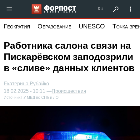
Перейти
Форпост Северо-Запад
RU
к
основному
Геократия
Образование
UNESCO
Точка зре
содержанию
Работника салона связи на
Пискарёвском заподозрили
в «сливе» данных клиентов
Екатерина Рубайко
18.02.2025 - 10:11 —
Происшествия
Источник:
ГУ МВД по СПб и ЛО