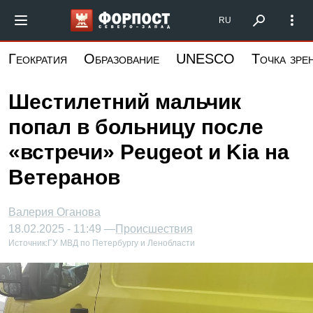
Перейти
Форпост Северо-Запад
RU
к
основному
Геократия
Образование
UNESCO
Точка зре
содержанию
Шестилетний мальчик
попал в больницу после
«встречи» Peugeot и Kia на
Ветеранов
Валерия Оганова
18.02.2025 - 11:49 —
Происшествия
Источник:
ГУ МВД по Петербургу и Ленобласти