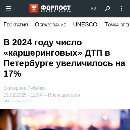
Перейти
Форпост Северо-Запад
RU
к
основному
Геократия
Образование
UNESCO
Точка зре
содержанию
В 2024 году число
«каршеринговых» ДТП в
Петербурге увеличилось на
17%
Екатерина Рубайко
19.02.2025 - 12:04 —
Происшествия
Источник:
Форпост