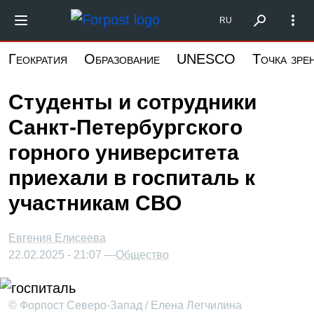
Перейти
Форпост Северо-Запад
RU
к
основному
Геократия
Образование
UNESCO
Точка зре
содержанию
Студенты и сотрудники
Санкт-Петербургского
горного университета
приехали в госпиталь к
участникам СВО
Евгения Елисеева
22.02.2025 - 21:07 —
Общество
© Форпост Северо-Запад / Елена Легчилина