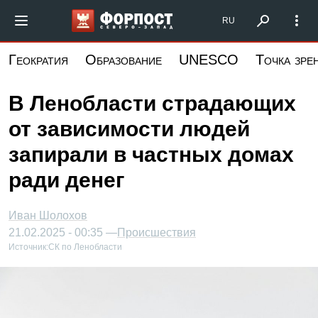
Перейти
Форпост Северо-Запад
RU
к
основному
Геократия
Образование
UNESCO
Точка зре
содержанию
В Ленобласти страдающих
от зависимости людей
запирали в частных домах
ради денег
Иван Шолохов
21.02.2025 - 00:35 —
Происшествия
Источник:
СК по Ленобласти