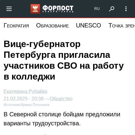
Перейти
Форпост Северо-Запад
RU
к
основному
Геократия
Образование
UNESCO
Точка зре
содержанию
Вице-губернатор
Петербурга пригласила
участников СВО на работу
в колледжи
Екатерина Рубайко
21.02.2025 - 20:38 —
Общество
Источник:
Ирина Потехина
В Северной столице бойцам предложили
варианты трудоустройства.