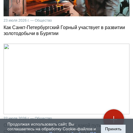
23 июля 2026 г. — Общество
Как Санкт-Петербургский Горный участвует в развитии
золотодобычи в Бурятии
22 июля 2026 г. — Общество
Продолжая использовать сайт, Вы
От лаборатории до предприятия: какой путь проходят
соглашаетесь на обработку Cookie-файлов и
Принять
студенты-электроэнергетики Горного университета