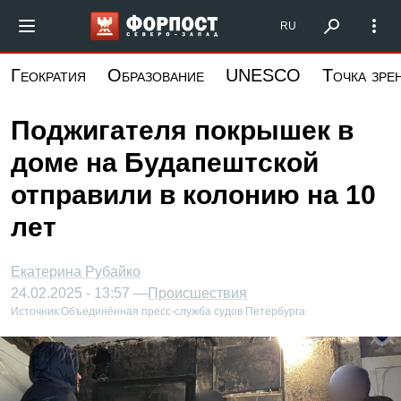
Перейти
Форпост Северо-Запад
RU
к
основному
Геократия
Образование
UNESCO
Точка зре
содержанию
Поджигателя покрышек в
доме на Будапештской
отправили в колонию на 10
лет
Екатерина Рубайко
24.02.2025 - 13:57 —
Происшествия
Источник:
Объединённая пресс-служба судов Петербурга