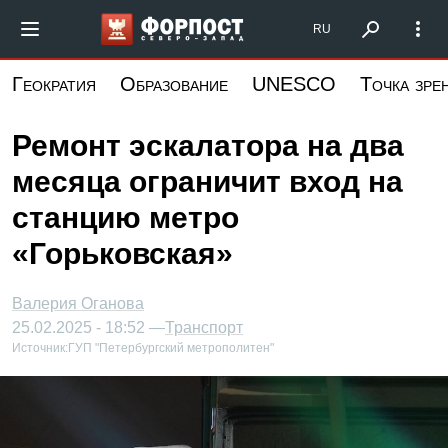
Перейти
Форпост Северо-Запад
RU
к
основному
Геократия
Образование
UNESCO
Точка зре
содержанию
Ремонт эскалатора на два
месяца ограничит вход на
станцию метро
«Горьковская»
Валерия Оганова
25.02.2025 - 18:52 —
Транспорт
Источник:
ГУП "Петербургский метрополитен"