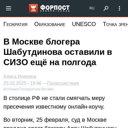
Перейти
Форпост Северо-Запад
RU
к
основному
Геократия
Образование
UNESCO
Точка зре
содержанию
В Москве блогера
Шабутдинова оставили в
СИЗО ещё на полгода
Алиса Иняхина
25.02.2025 - 19:46 —
Происшествия
Источник:
Прокуратура Москвы
В столице РФ не стали смягчать меру
пресечения известному онлайн-коучу.
Во вторник, 25 февраля, суд в Москве