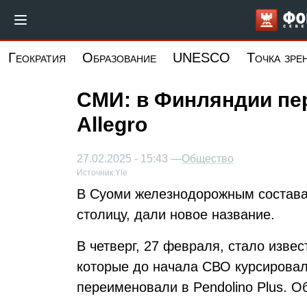
Перейти
к
основному
Геократия
Образование
UNESCO
Точка зре
содержанию
СМИ: в Финляндии пе
Allegro
27.02.2025 - 15:43 —
Общество
Источник:
Yle
В Суоми железнодорожным состава
столицу, дали новое название.
В четверг, 27 февраля, стало извес
которые до начала СВО курсировал
переименовали в Pendolino Plus. О