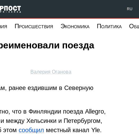
Форпост Северо-Запад
RU
ния
Происшествия
Экономика
Политика
Об
реименовали поезда
Валерия Оганова
м, ранее ездившим в Северную
тно, что в Финляндии поезда Allegro,
и между Хельсинки и Петербургом,
б этом
сообщил
местный канал Yle.