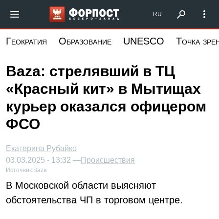
Перейти
Форпост Северо-Запад
RU
к
основному
Геократия
Образование
UNESCO
Точка зре
содержанию
Baza: стрелявший в ТЦ
«Красный кит» в Мытищах
курьер оказался офицером
ФСО
Екатерина Рубайко
03.03.2025 - 13:32 —
Происшествия
Источник:
Baza
В Московской области выясняют
обстоятельства ЧП в торговом центре.