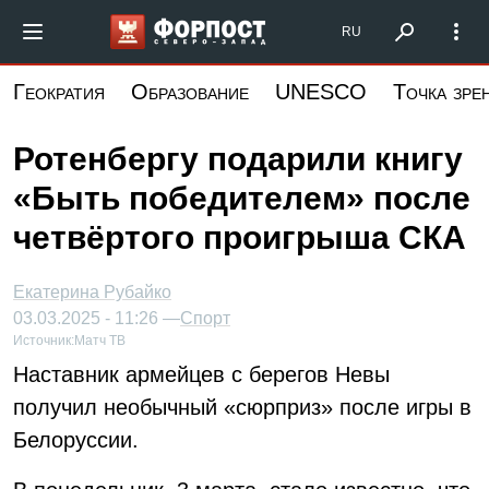
Перейти
Форпост Северо-Запад
RU
к
основному
Геократия
Образование
UNESCO
Точка зре
содержанию
Ротенбергу подарили книгу
«Быть победителем» после
четвёртого проигрыша СКА
Екатерина Рубайко
03.03.2025 - 11:26 —
Спорт
Источник:
Матч ТВ
Наставник армейцев с берегов Невы
получил необычный «сюрприз» после игры в
Белоруссии.