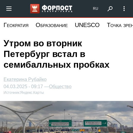
Перейти
Форпост Северо-Запад
RU
к
основному
Геократия
Образование
UNESCO
Точка зре
содержанию
Утром во вторник
Петербург встал в
семибалльных пробках
Екатерина Рубайко
04.03.2025 - 09:17 —
Общество
Источник:
Яндекс.Карты