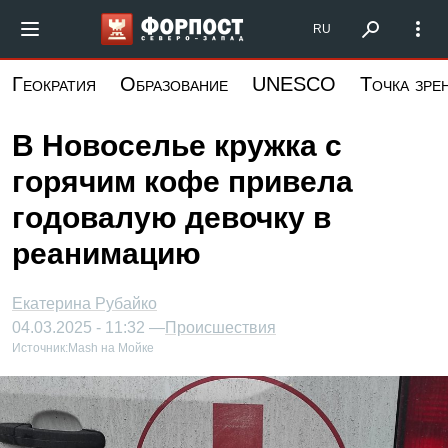
Перейти
Форпост Северо-Запад
RU
к
основному
Геократия
Образование
UNESCO
Точка зре
содержанию
В Новоселье кружка с
горячим кофе привела
годовалую девочку в
реанимацию
Екатерина Рубайко
04.03.2025 - 11:32 —
Происшествия
Источник:
Mash на Мойке