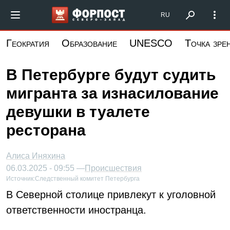
Перейти
Форпост Северо-Запад
RU
к
основному
Геократия
Образование
UNESCO
Точка зре
содержанию
В Петербурге будут судить
мигранта за изнасилование
девушки в туалете
ресторана
Алиса Иняхина
06.03.2025 - 09:55 —
Происшествия
Источник:
Следственный комитет Петербурга
В Северной столице привлекут к уголовной
ответственности иностранца.