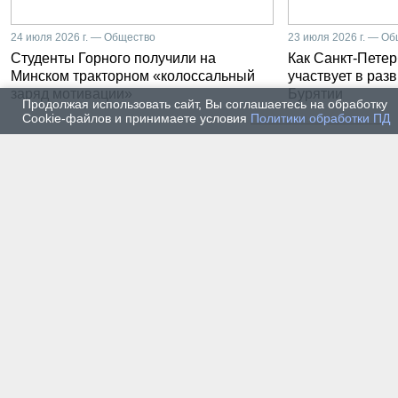
24 июля 2026 г. — Общество
23 июля 2026 г. — О
Студенты Горного получили на
Как Санкт-Петер
Минском тракторном «колоссальный
участвует в раз
заряд мотивации»
Бурятии
Продолжая использовать сайт, Вы соглашаетесь на обработку
Cookie-файлов и принимаете условия
Политики обработки ПД
20 июля 2026 г. — Общество
20 июля
Владимир Литвиненко - о
Как п
металлургах 21 века, как
практ
части сообщества горных
разра
инженеров
пром
автом
17 июля 2026 г. — Общество
16 июля
В Горном университете
Произ
Петербурга выпустили
Росси
первых инженеров нового
украи
поколения
14 июля 2026 г. — Общество
13 июля
Как студенты Горного
Как с