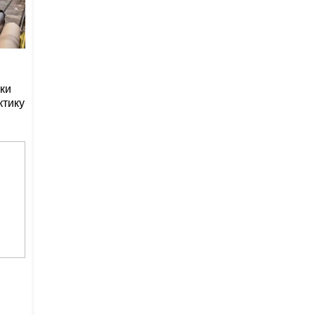
ки
ктику