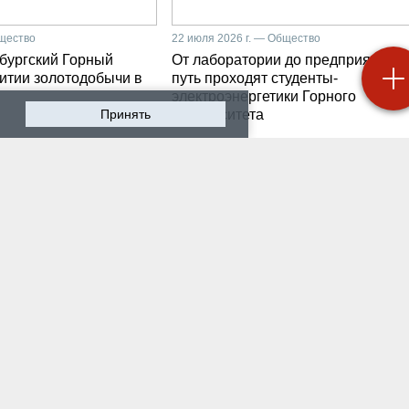
бщество
22 июля 2026 г. — Общество
бургский Горный
От лаборатории до предприятия: к
витии золотодобычи в
путь проходят студенты-
электроэнергетики Горного
Принять
университета
 2026 г. — Общество
19 июля 2026 г. — Общество
роходят студенческие
Как сохранить инженер
ики на предприятии-
мысль в эпоху тотально
ботчике систем
ИИ. Рабочая методика
ышленной
Санкт-Петербургского
атизации
Горного
 2026 г. — Экономика
16 июля 2026 г. — Общество
водству бензина в
Геополитический перел
и мешают не только
его культурно-
нские беспилотники
цивилизационный срез
 2026 г. — Общество
12 июля 2026 г. — Общество
тарейшие в стране
Студенты Горного