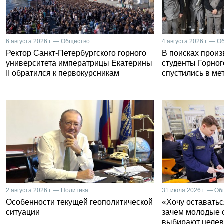
6 августа 2026 г. — Общество
4 августа 2026 г. — 
Ректор Санкт-Петербургского горного
В поисках прои
университета императрицы Екатерины
студенты Горног
II обратился к первокурсникам
спустились в ме
2 августа 2026 г. — Политика
31 июля 2026 г. — О
Особенности текущей геополитической
«Хочу оставатьс
ситуации
зачем молодые 
выбирают целев