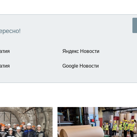
ересно!
атия
Яндекс Новости
атия
Google Новости