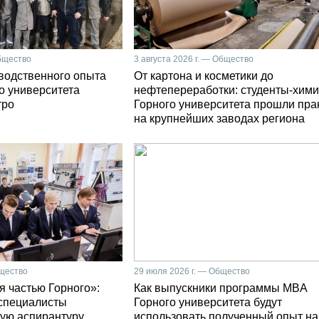
Общество
3 августа 2026 г. — Общество
зводственного опыта
От картона и косметики до
о университета
нефтепереработки: студенты-хими
тро
Горного университета прошли пра
на крупнейших заводах региона
бщество
29 июля 2026 г. — Общество
я частью Горного»:
Как выпускники программы MBA
специалисты
Горного университета будут
ую аспирантуру
использовать полученный опыт на