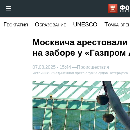
Перейти
к
основному
Геократия
Образование
UNESCO
Точка зре
содержанию
Москвича арестовали
на заборе у «Газпром
07.03.2025 - 15:44 —
Происшествия
Источник:
Объединённая пресс-служба судов Петербурга