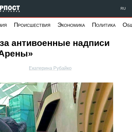
Форпост Северо-Запад
RU
ния
Происшествия
Экономика
Политика
Об
 за антивоенные надписи
 Арены»
Екатерина Рубайко