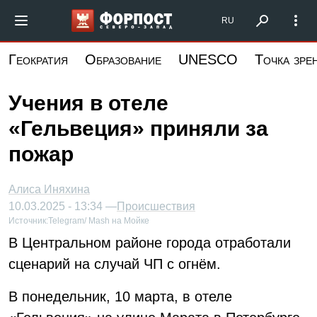
Перейти
Форпост Северо-Запад
RU
к
основному
Геократия
Образование
UNESCO
Точка зре
содержанию
Учения в отеле
«Гельвеция» приняли за
пожар
Алиса Иняхина
10.03.2025 - 13:34 —
Происшествия
Источник:
Telegram/ Mash на Мойке
В Центральном районе города отработали
сценарий на случай ЧП с огнём.
В понедельник, 10 марта, в отеле