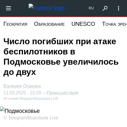
Перейти
Форпост Северо-Запад
RU
к
основному
Геократия
Образование
UNESCO
Точка зре
содержанию
Число погибших при атаке
беспилотников в
Подмосковье увеличилось
до двух
Валерия Оганова
11.03.2025 - 10:29 —
Происшествия
Источник:
Telegram/Воробьёв LIVE
© Telegram/Воробьёв Live