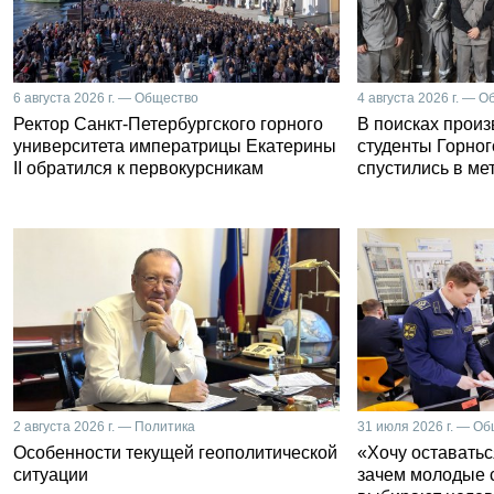
6 августа 2026 г. — Общество
4 августа 2026 г. — 
Ректор Санкт-Петербургского горного
В поисках прои
университета императрицы Екатерины
студенты Горног
II обратился к первокурсникам
спустились в ме
2 августа 2026 г. — Политика
31 июля 2026 г. — О
Особенности текущей геополитической
«Хочу оставатьс
ситуации
зачем молодые 