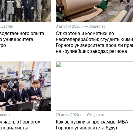
Общество
3 августа 2026 г. — Общество
зводственного опыта
От картона и косметики до
о университета
нефтепереработки: студенты-хими
тро
Горного университета прошли пра
на крупнейших заводах региона
бщество
29 июля 2026 г. — Общество
я частью Горного»:
Как выпускники программы MBA
специалисты
Горного университета будут