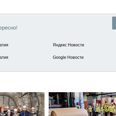
ересно!
атия
Яндекс Новости
атия
Google Новости