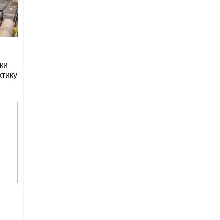
ки
ктику