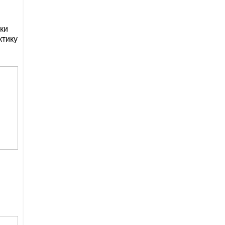
ки
ктику