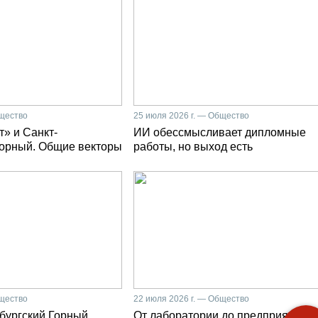
бщество
25 июля 2026 г. — Общество
» и Санкт-
ИИ обессмысливает дипломные
Горный. Общие векторы
работы, но выход есть
бщество
22 июля 2026 г. — Общество
бургский Горный
От лаборатории до предприятия: к