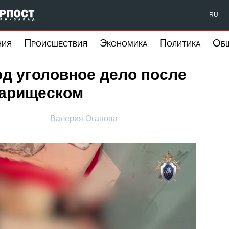
Форпост Северо-Запад
RU
ния
Происшествия
Экономика
Политика
Об
д уголовное дело после
варищеском
Валерия Оганова