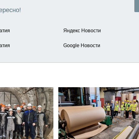
ересно!
атия
Яндекс Новости
атия
Google Новости