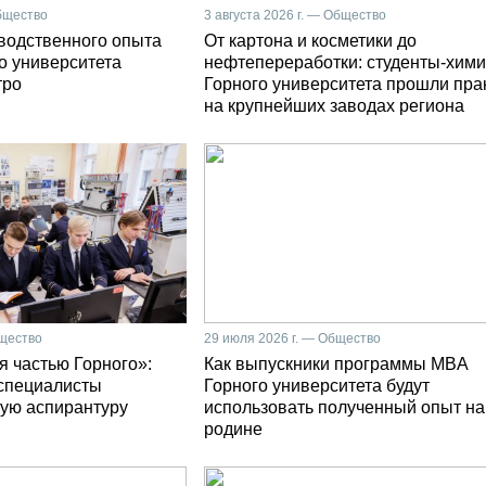
Общество
3 августа 2026 г. — Общество
зводственного опыта
От картона и косметики до
о университета
нефтепереработки: студенты-хими
тро
Горного университета прошли пра
на крупнейших заводах региона
бщество
29 июля 2026 г. — Общество
я частью Горного»:
Как выпускники программы MBA
специалисты
Горного университета будут
ую аспирантуру
использовать полученный опыт на
родине