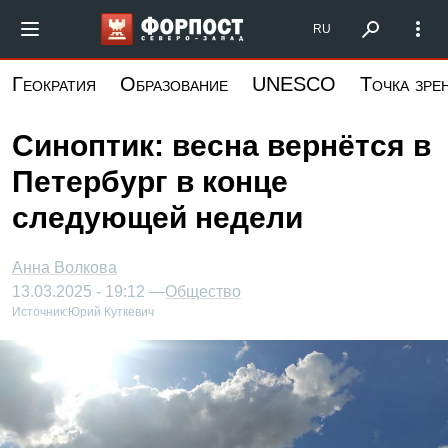
Перейти
Форпост Северо-Запад
RU
к
основному
Геократия
Образование
UNESCO
Точка зре
содержанию
Синоптик: весна вернётся в
Петербург в конце
следующей недели
Анна Волкова
13.03.2025 - 19:12 —
Общество
Источник:
Юрий Куткевич