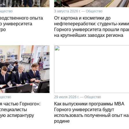
Общество
3 августа 2026 г. — Общество
зводственного опыта
От картона и косметики до
о университета
нефтепереработки: студенты-хими
тро
Горного университета прошли пра
на крупнейших заводах региона
бщество
29 июля 2026 г. — Общество
я частью Горного»:
Как выпускники программы MBA
специалисты
Горного университета будут
ую аспирантуру
использовать полученный опыт на
родине