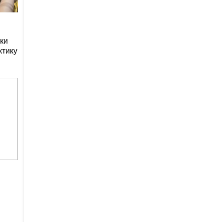
ки
ктику