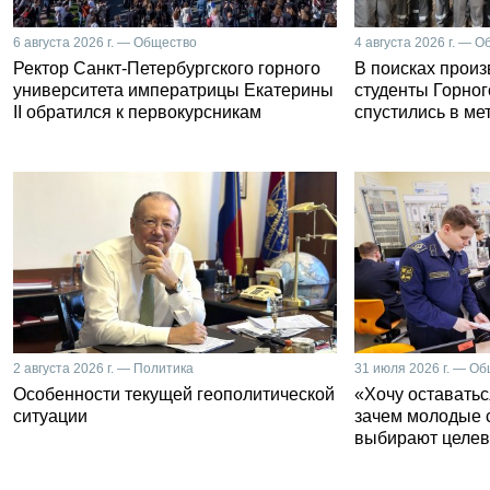
6 августа 2026 г. — Общество
4 августа 2026 г. — 
Ректор Санкт-Петербургского горного
В поисках прои
университета императрицы Екатерины
студенты Горног
II обратился к первокурсникам
спустились в ме
2 августа 2026 г. — Политика
31 июля 2026 г. — О
Особенности текущей геополитической
«Хочу оставатьс
ситуации
зачем молодые 
выбирают целев