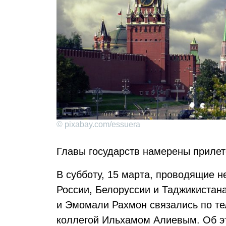
© pixabay.com/essuera
Главы государств намерены прилет
В субботу, 15 марта, проводящие 
России, Белоруссии и Таджикистан
и Эмомали Рахмон связались по т
коллегой Ильхамом Алиевым. Об э