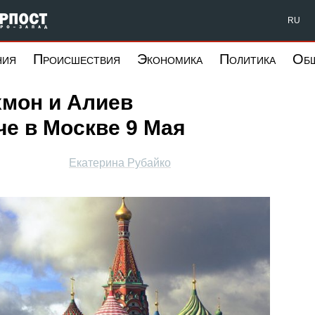
Форпост Северо-Запад
RU
ния
Происшествия
Экономика
Политика
Об
хмон и Алиев
че в Москве 9 Мая
Екатерина Рубайко