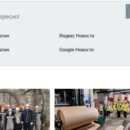
ересно!
атия
Яндекс Новости
атия
Google Новости