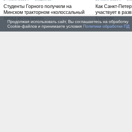
Студенты Горного получили на
Как Санкт-Петер
Минском тракторном «колоссальный
участвует в раз
заряд мотивации»
Бурятии
Продолжая использовать сайт, Вы соглашаетесь на обработку
Cookie-файлов и принимаете условия
Политики обработки ПД
20 июля 2026 г. — Общество
20 июля
Владимир Литвиненко - о
Как п
металлургах 21 века, как
практ
части сообщества горных
разра
инженеров
пром
автом
17 июля 2026 г. — Общество
16 июля
В Горном университете
Произ
Петербурга выпустили
Росси
первых инженеров нового
украи
поколения
14 июля 2026 г. — Общество
13 июля
Как студенты Горного
Как с
университета проходили
техни
технологическую практику
станд
на Кольском полуострове
метро