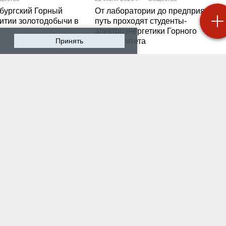
бургский Горный
От лаборатории до предприятия: к
витии золотодобычи в
путь проходят студенты-
электроэнергетики Горного
Принять
университета
 2026 г. — Общество
19 июля 2026 г. — Общество
роходят студенческие
Как сохранить инженер
ики на предприятии-
мысль в эпоху тотально
ботчике систем
ИИ. Рабочая методика
ышленной
Санкт-Петербургского
атизации
Горного
 2026 г. — Экономика
16 июля 2026 г. — Общество
водству бензина в
Геополитический перел
и мешают не только
его культурно-
нские беспилотники
цивилизационный срез
 2026 г. — Общество
12 июля 2026 г. — Общество
тарейшие в стране
Студенты Горного
ческий вуз и центр
университета поделили
артизации и
впечатлениями после
логии «сверяют часы»
практики на «КАМАЗе»