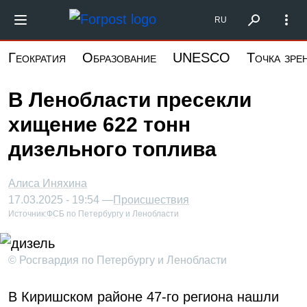
Перейти
Форпост Северо-Запад
RU
к
основному
Геократия
Образование
UNESCO
Точка зре
содержанию
В Ленобласти пресекли
хищение 622 тонн
дизельного топлива
Алиса Иняхина
17.03.2025 - 19:54 —
Происшествия
Источник:
ФСБ по Петербургу и Ленобласти
© Росгвардия по Петербургу и Ленобласти
В Киришском районе 47-го региона нашли