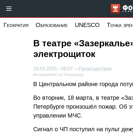
Перейти
к
основному
Геократия
Образование
UNESCO
Точка зре
содержанию
В театре «Зазеркалье
электрощиток
18.03.2025 - 08:07 —
Происшествия
Источник:
МЧС по Петербургу
В Центральном районе города поту
Во вторник, 18 марта, в театре «З
Петербурге произошёл пожар. Об э
управлении МЧС.
Сигнал о ЧП поступил на пульт деж