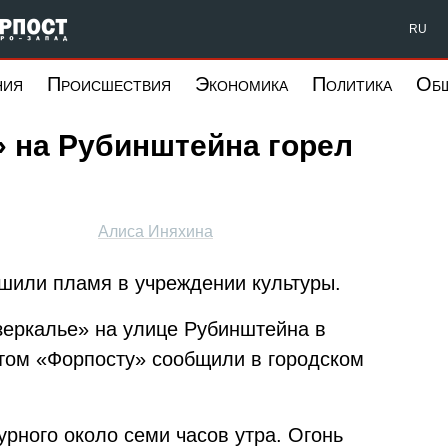
Форпост Северо-Запад
RU
ния
Происшествия
Экономика
Политика
Об
» на Рубинштейна горел
Алиса Иняхина
шили пламя в учреждении культуры.
азеркалье» на улице Рубинштейна в
том «Форпосту» сообщили в городском
урного около семи часов утра. Огонь