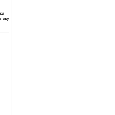
ки
ктику