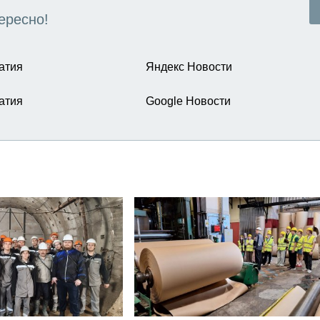
ересно!
атия
Яндекс Новости
атия
Google Новости