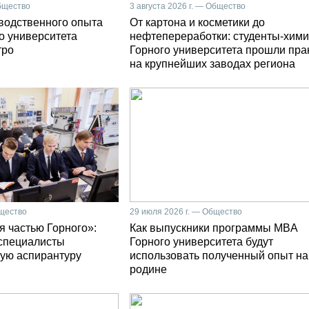
Общество
3 августа 2026 г. — Общество
зводственного опыта
От картона и косметики до
о университета
нефтепереработки: студенты-хими
тро
Горного университета прошли пра
на крупнейших заводах региона
бщество
29 июля 2026 г. — Общество
я частью Горного»:
Как выпускники программы MBA
специалисты
Горного университета будут
ую аспирантуру
использовать полученный опыт на
родине