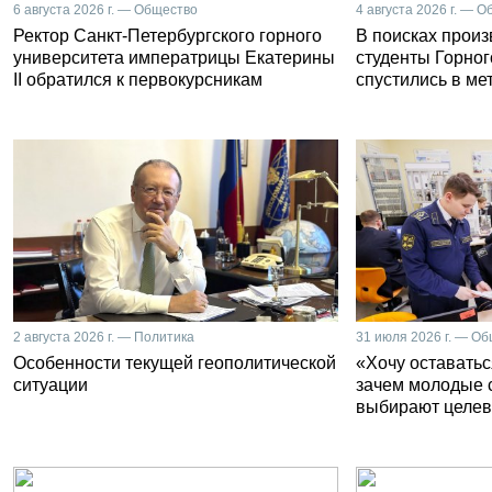
6 августа 2026 г. — Общество
4 августа 2026 г. — 
Ректор Санкт-Петербургского горного
В поисках прои
университета императрицы Екатерины
студенты Горног
II обратился к первокурсникам
спустились в ме
2 августа 2026 г. — Политика
31 июля 2026 г. — О
Особенности текущей геополитической
«Хочу оставатьс
ситуации
зачем молодые 
выбирают целев