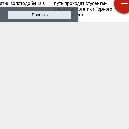
витии золотодобычи в
путь проходят студенты-
электроэнергетики Горного
Принять
университета
 2026 г. — Общество
19 июля 2026 г. — Общество
роходят студенческие
Как сохранить инженер
ики на предприятии-
мысль в эпоху тотально
ботчике систем
ИИ. Рабочая методика
ышленной
Санкт-Петербургского
атизации
Горного
 2026 г. — Экономика
16 июля 2026 г. — Общество
водству бензина в
Геополитический перел
и мешают не только
его культурно-
нские беспилотники
цивилизационный срез
 2026 г. — Общество
12 июля 2026 г. — Общество
тарейшие в стране
Студенты Горного
ческий вуз и центр
университета поделили
артизации и
впечатлениями после
логии «сверяют часы»
практики на «КАМАЗе»
росах подготовки