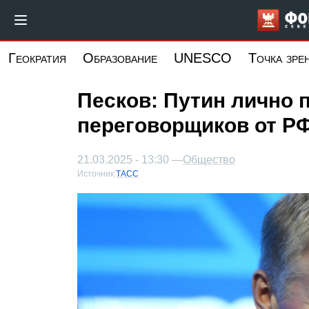
Перейти
к
основному
Геократия
Образование
UNESCO
Точка зре
содержанию
Песков: Путин лично
переговорщиков от РФ
21.03.2025 - 13:30 —
Общество
Источник:
ТАСС