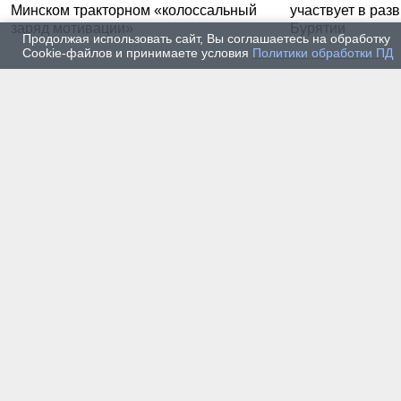
Минском тракторном «колоссальный
участвует в раз
заряд мотивации»
Бурятии
Продолжая использовать сайт, Вы соглашаетесь на обработку
Cookie-файлов и принимаете условия
Политики обработки ПД
20 июля 2026 г. — Общество
20 июля
Владимир Литвиненко - о
Как п
металлургах 21 века, как
практ
части сообщества горных
разра
инженеров
пром
автом
17 июля 2026 г. — Общество
16 июля
В Горном университете
Произ
Петербурга выпустили
Росси
первых инженеров нового
украи
поколения
14 июля 2026 г. — Общество
13 июля
Как студенты Горного
Как с
университета проходили
техни
технологическую практику
станд
на Кольском полуострове
метро
в воп