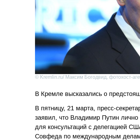
© Kremlin.ru/ Максим Богодвид, фотохост-аген
В Кремле высказались о предстоящ
В пятницу, 21 марта, пресс-секрет
заявил, что Владимир Путин лично
для консультаций с делегацией СШ
Совфеда по международным делам 