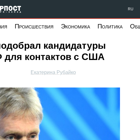
Форпост Северо-Запад
RU
ния
Происшествия
Экономика
Политика
Об
 подобрал кандидатуры
 для контактов с США
Екатерина Рубайко