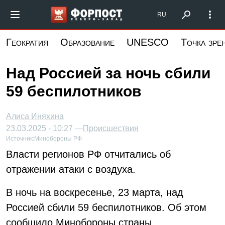
Перейти
Форпост Северо-Запад
RU
к
основному
Геократия
Образование
UNESCO
Точка зре
содержанию
Над Россией за ночь сбили
59 беспилотников
Алиса Иняхина
23.03.2025 - 10:27 —
Происшествия
Источник:
Минобороны РФ
Власти регионов РФ отчитались об
отражении атаки с воздуха.
В ночь на воскресенье, 23 марта, над
Россией сбили 59 беспилотников. Об этом
сообщило Минобороны страны.