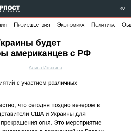
Форпост Северо-Запад
RU
ния
Происшествия
Экономика
Политика
Об
Украины будет
ры американцев с РФ
Алиса Иняхина
иятий с участием различных
естно, что сегодня поздно вечером в
дставители США и Украины для
 прекращения огня. Это мероприятие