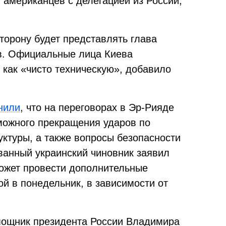
 американцев с делегацией из России,
торону будет представлять глава
в. Официальные лица Киева
 как «чисто техническую», добавило
нили
, что на переговорах в Эр-Рияде
можного прекращения ударов по
уктуры, а также вопросы безопасности
ванный украинский чиновник заявил
может провести дополнительные
й в понедельник, в зависимости от
мощник президента России Владимира