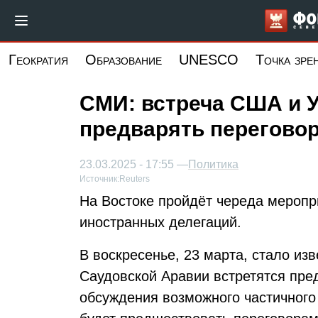
Перейти
к
основному
Геократия
Образование
UNESCO
Точка зре
содержанию
СМИ: встреча США и 
предварять перегово
23.03.2025 - 17:55 —
Политика
Источник:
Reuters
На Востоке пройдёт череда меропр
иностранных делегаций.
В воскресенье, 23 марта, стало изв
Саудовской Аравии встретятся пре
обсуждения возможного частичного