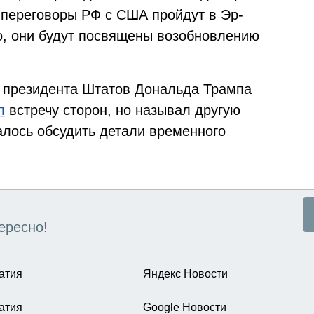
о переговоры РФ с США пройдут в Эр-
о, они будут посвящены возобновлению
ь президента Штатов Дональда Трампа
л
встречу сторон, но называл другую
алось обсудить детали временного
ересно!
атия
Яндекс Новости
атия
Google Новости