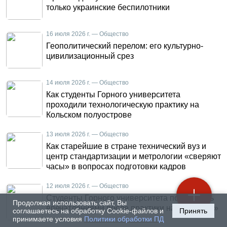
только украинские беспилотники
16 июля 2026 г. — Общество
Геополитический перелом: его культурно-
цивилизационный срез
14 июля 2026 г. — Общество
Как студенты Горного университета
проходили технологическую практику на
Кольском полуострове
13 июля 2026 г. — Общество
Как старейшие в стране технический вуз и
центр стандартизации и метрологии «сверяют
часы» в вопросах подготовки кадров
12 июля 2026 г. — Общество
Студенты Горного университета поделились
Продолжая использовать сайт, Вы
впечатлениями после практики на «КАМАЗе»
соглашаетесь на обработку Cookie-файлов и
Принять
принимаете условия
Политики обработки ПД