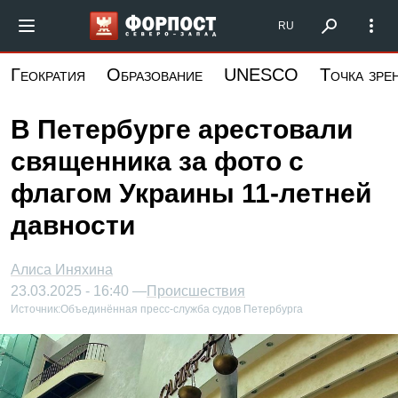
Перейти
Форпост Северо-Запад
RU
к
основному
Геократия
Образование
UNESCO
Точка зре
содержанию
В Петербурге арестовали
священника за фото с
флагом Украины 11-летней
давности
Алиса Иняхина
23.03.2025 - 16:40 —
Происшествия
Источник:
Объединённая пресс-служба судов Петербурга