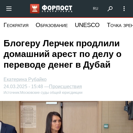
Перейти
Форпост Северо-Запад
RU
к
основному
Геократия
Образование
UNESCO
Точка зре
содержанию
Блогеру Лерчек продлили
домашний арест по делу о
переводе денег в Дубай
Екатерина Рубайко
24.03.2025 - 15:48 —
Происшествия
Источник:
Московские суды общей юрисдикции