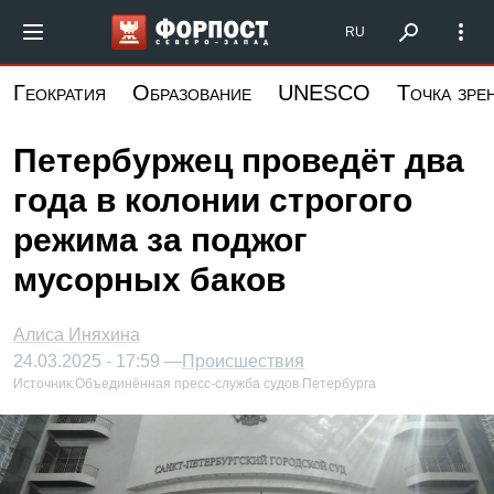
Перейти
Форпост Северо-Запад
RU
к
основному
Геократия
Образование
UNESCO
Точка зре
содержанию
Петербуржец проведёт два
года в колонии строгого
режима за поджог
мусорных баков
Алиса Иняхина
24.03.2025 - 17:59 —
Происшествия
Источник:
Объединённая пресс-служба судов Петербурга