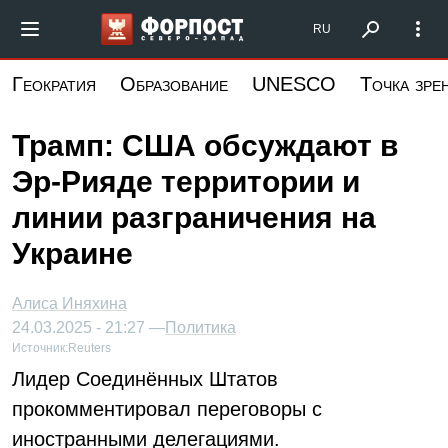
Перейти
Форпост Северо-Запад
RU
к
основному
Геократия
Образование
UNESCO
Точка зре
содержанию
Трамп: США обсуждают в
Эр-Рияде территории и
линии разграничения на
Украине
Алиса Иняхина
24.03.2025 - 21:27 —
Политика
Источник:
Reuters
Лидер Соединённых Штатов
прокомментировал переговоры с
иностранными делегациями.