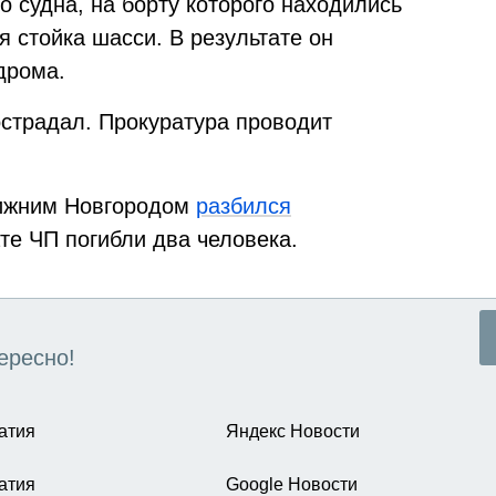
 судна, на борту которого находились
 стойка шасси. В результате он
дрома.
острадал. Прокуратура проводит
Нижним Новгородом
разбился
те ЧП погибли два человека.
ересно!
атия
Яндекс Новости
атия
Google Новости