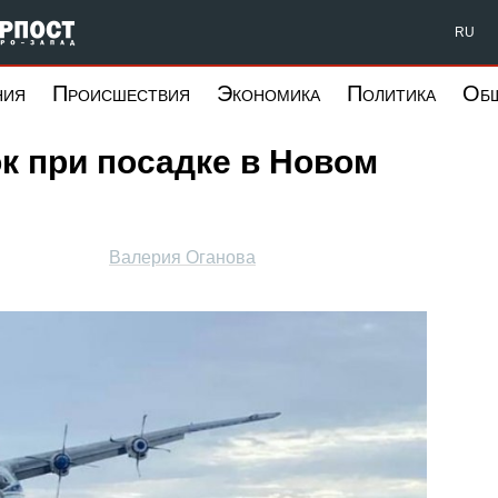
Форпост Северо-Запад
RU
ния
Происшествия
Экономика
Политика
Об
ок при посадке в Новом
Валерия Оганова