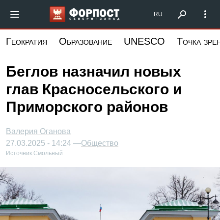
Перейти
Форпост Северо-Запад
RU
к
основному
Геократия
Образование
UNESCO
Точка зре
содержанию
Беглов назначил новых
глав Красносельского и
Приморского районов
Валерия Оганова
27.03.2025 - 14:24 —
Общество
Источник:
Смольный