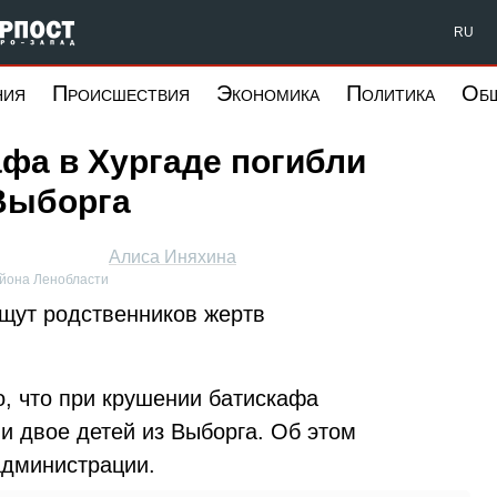
Форпост Северо-Запад
RU
ния
Происшествия
Экономика
Политика
Об
фа в Хургаде погибли
 Выборга
Алиса Иняхина
айона Ленобласти
щут родственников жертв
но, что при крушении батискафа
и двое детей из Выборга. Об этом
администрации.