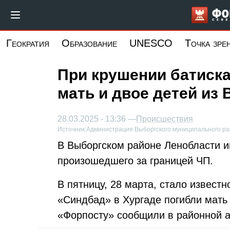
Перейти
к
основному
Геократия
Образование
UNESCO
Точка зре
содержанию
При крушении батиска
мать и двое детей из
28.03.2025 - 13:36 —
Происшествия
Источник:
Администрация Выборгского муниципального р
В Выборгском районе Ленобласти и
произошедшего за границей ЧП.
В пятницу, 28 марта, стало извест
«Синдбад» в Хургаде погибли мать 
«Форпосту» сообщили в районной 