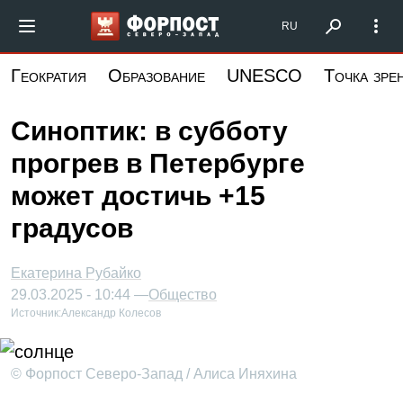
Перейти
Форпост Северо-Запад
RU
к
основному
Геократия
Образование
UNESCO
Точка зре
содержанию
Синоптик: в субботу
прогрев в Петербурге
может достичь +15
градусов
Екатерина Рубайко
29.03.2025 - 10:44 —
Общество
Источник:
Александр Колесов
© Форпост Северо-Запад / Алиса Иняхина