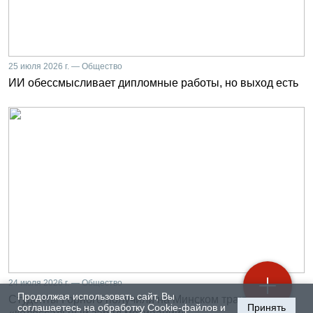
25 июля 2026 г. — Общество
ИИ обессмысливает дипломные работы, но выход есть
24 июля 2026 г. — Общество
Продолжая использовать сайт, Вы
Студенты Горного получили на Минском тракторном
соглашаетесь на обработку Cookie-файлов и
Принять