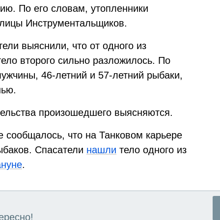
ию. По его словам, утопленники
улицы Инструментальщиков.
ели выяснили, что от одного из
 тело второго сильно разложилось. По
жчины, 46-летний и 57-летний рыбаки,
нью.
тельства произошедшего выясняются.
 сообщалось, что на Танковом карьере
ыбаков. Спасатели
нашли
тело одного из
ануне
.
ересно!