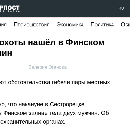
Форпост Северо-Запад
RU
ния
Происшествия
Экономика
Политика
Об
охоты нашёл в Финском
чин
Валерия Оганова
ют обстоятельства гибели пары местных
но, что накануне в Сестрорецке
 Финском заливе тела двух мужчин. Об
охранительных органах.