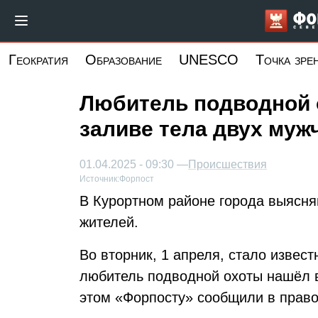
Перейти
к
основному
Геократия
Образование
UNESCO
Точка зре
содержанию
Любитель подводной 
заливе тела двух муж
01.04.2025 - 09:30 —
Происшествия
Источник:
Форпост
В Курортном районе города выясня
жителей.
Во вторник, 1 апреля, стало извест
любитель подводной охоты нашёл в
этом «Форпосту» сообщили в право