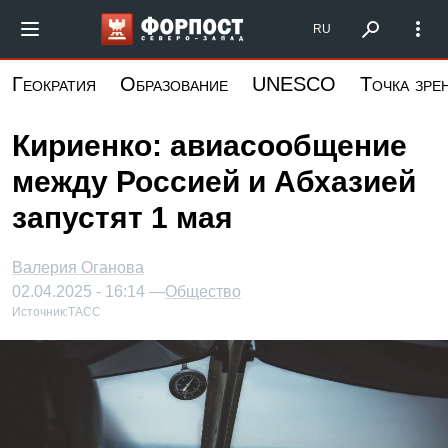
Перейти
Форпост Северо-Запад
RU
к
основному
Геократия
Образование
UNESCO
Точка зре
содержанию
Кириенко: авиасообщение
между Россией и Абхазией
запустят 1 мая
Валерия Оганова
02.04.2025 - 16:14 —
Общество
Источник:
ТАСС