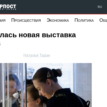
Форпост Северо-Запад
RU
ния
Происшествия
Экономика
Политика
Об
лась новая выставка
в
Наталья Таран