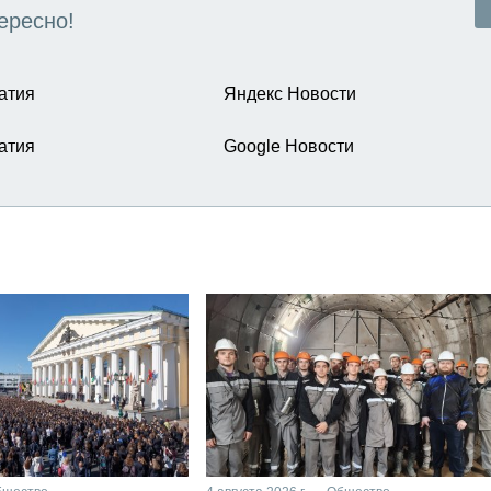
ересно!
атия
Яндекс Новости
атия
Google Новости