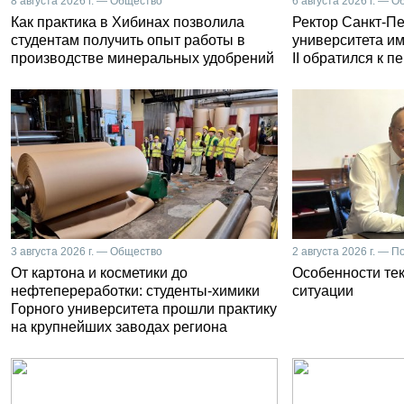
8 августа 2026 г. — Общество
6 августа 2026 г. — 
Как практика в Хибинах позволила
Ректор Санкт-Пе
студентам получить опыт работы в
университета и
производстве минеральных удобрений
II обратился к 
3 августа 2026 г. — Общество
2 августа 2026 г. — П
От картона и косметики до
Особенности те
нефтепереработки: студенты-химики
ситуации
Горного университета прошли практику
на крупнейших заводах региона