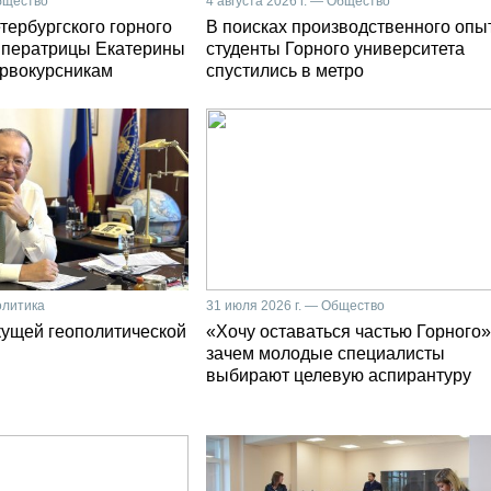
Общество
4 августа 2026 г. — Общество
тербургского горного
В поисках производственного опы
мператрицы Екатерины
студенты Горного университета
первокурсникам
спустились в метро
олитика
31 июля 2026 г. — Общество
кущей геополитической
«Хочу оставаться частью Горного»
зачем молодые специалисты
выбирают целевую аспирантуру