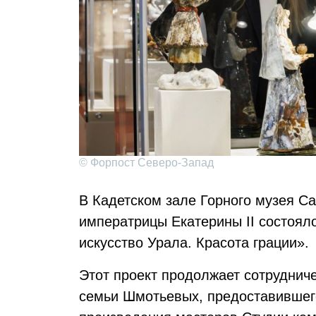
© Форпост Северо-Запад
В Кадетском зале Горного музея Са
императрицы Екатерины II состоял
искусство Урала. Красота грации».
Этот проект продолжает сотрудниче
семьи Шмотьевых, предоставившего