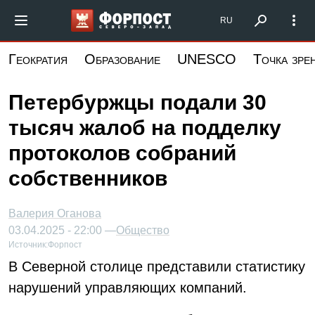
Перейти
Форпост Северо-Запад
RU
к
основному
Геократия
Образование
UNESCO
Точка зре
содержанию
Петербуржцы подали 30
тысяч жалоб на подделку
протоколов собраний
собственников
Валерия Оганова
03.04.2025 - 22:00 —
Общество
Источник:
Форпост
В Северной столице представили статистику
нарушений управляющих компаний.