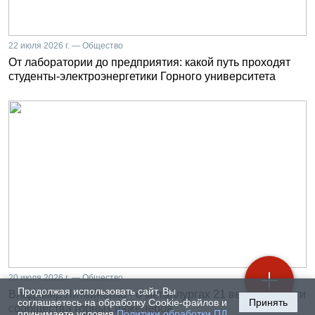
22 июля 2026 г. — Общество
От лаборатории до предприятия: какой путь проходят
студенты-электроэнергетики Горного университета
20 июля 2026 г. — Общество
Продолжая использовать сайт, Вы
Владимир Литвиненко - о металлургах 21 века, как части
соглашаетесь на обработку Cookie-файлов и
Принять
сообщества горных инженеров
принимаете условия
Политики обработки ПД