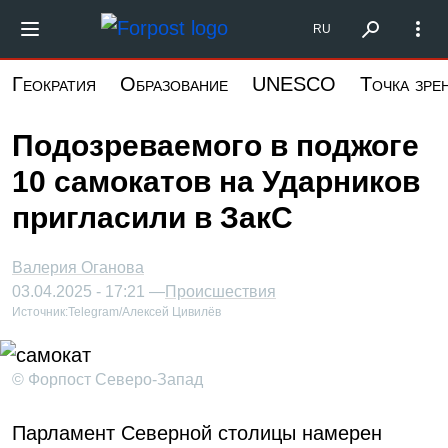
Перейти
Форпост Северо-Запад
RU
к
основному
Геократия
Образование
UNESCO
Точка зре
содержанию
Подозреваемого в поджоге
10 самокатов на Ударников
пригласили в ЗакС
Валерия Оганова
03.04.2025 - 17:21 —
Происшествия
Источник:
Telegram/Алексей Цивилёв
© Форпост Северо-Запад
Парламент Северной столицы намерен