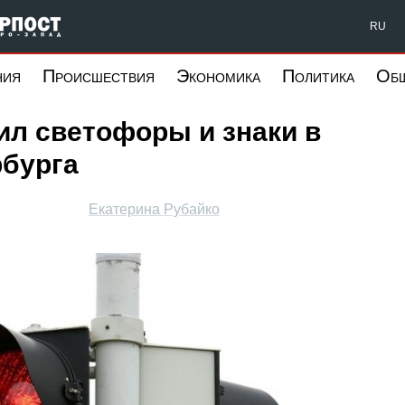
Форпост Северо-Запад
RU
ния
Происшествия
Экономика
Политика
Об
ил светофоры и знаки в
рбурга
Екатерина Рубайко