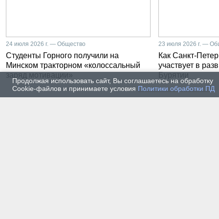
24 июля 2026 г. — Общество
23 июля 2026 г. — О
Студенты Горного получили на
Как Санкт-Петер
Минском тракторном «колоссальный
участвует в раз
заряд мотивации»
Бурятии
Продолжая использовать сайт, Вы соглашаетесь на обработку
Cookie-файлов и принимаете условия
Политики обработки ПД
20 июля 2026 г. — Общество
20 июля
Владимир Литвиненко - о
Как п
металлургах 21 века, как
практ
части сообщества горных
разра
инженеров
пром
автом
17 июля 2026 г. — Общество
16 июля
В Горном университете
Произ
Петербурга выпустили
Росси
первых инженеров нового
украи
поколения