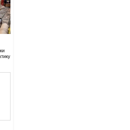
ки
ктику