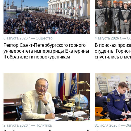
6 августа 2026 г. — Общество
4 августа 2026 г. — 
Ректор Санкт-Петербургского горного
В поисках прои
университета императрицы Екатерины
студенты Горног
II обратился к первокурсникам
спустились в ме
2 августа 2026 г. — Политика
31 июля 2026 г. — О