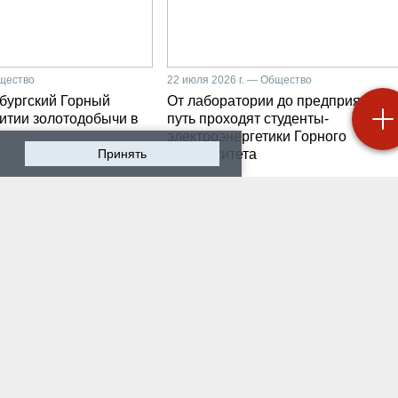
бщество
22 июля 2026 г. — Общество
бургский Горный
От лаборатории до предприятия: к
витии золотодобычи в
путь проходят студенты-
электроэнергетики Горного
Принять
университета
 2026 г. — Общество
19 июля 2026 г. — Общество
роходят студенческие
Как сохранить инженер
ики на предприятии-
мысль в эпоху тотально
ботчике систем
ИИ. Рабочая методика
ышленной
Санкт-Петербургского
атизации
Горного
 2026 г. — Экономика
16 июля 2026 г. — Общество
водству бензина в
Геополитический перел
и мешают не только
его культурно-
нские беспилотники
цивилизационный срез