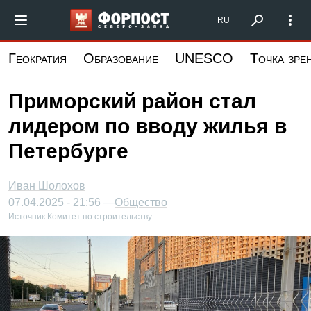
Перейти
Форпост Северо-Запад
RU
к
основному
Геократия
Образование
UNESCO
Точка зре
содержанию
Приморский район стал
лидером по вводу жилья в
Петербурге
Иван Шолохов
07.04.2025 - 21:56 —
Общество
Источник:
Комитет по строительству