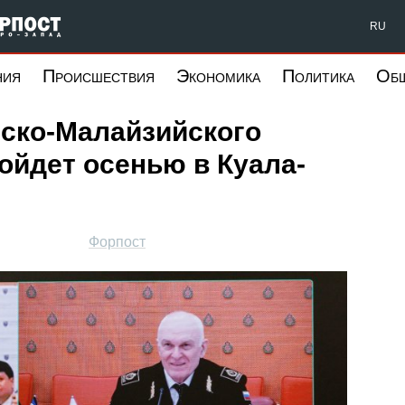
Форпост Северо-Запад
RU
ния
Происшествия
Экономика
Политика
Об
йско-Малайзийского
ойдет осенью в Куала-
Форпост