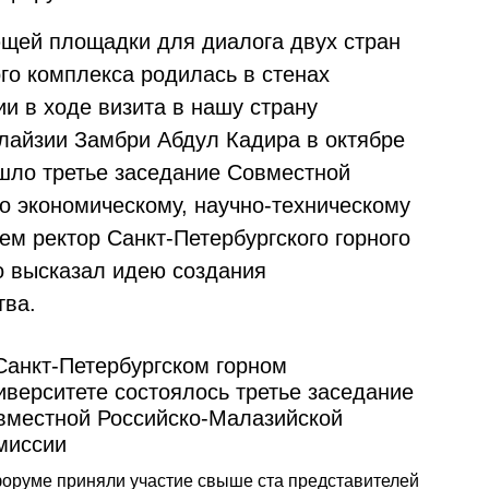
щей площадки для диалога двух стран
о комплекса родилась в стенах
ии в ходе визита в нашу страну
лайзии Замбри Абдул Кадира в октябре
ошло третье заседание Совместной
о экономическому, научно-техническому
нем ректор Санкт-Петербургского горного
о высказал идею создания
тва.
Санкт-Петербургском горном
иверситете состоялось третье заседание
вместной Российско-Малазийской
миссии
оруме приняли участие свыше ста представителей