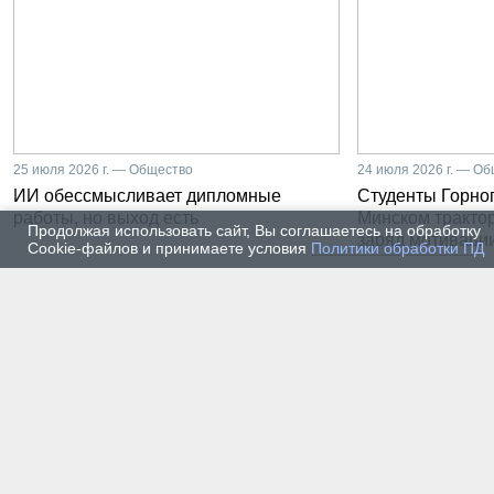
25 июля 2026 г. — Общество
24 июля 2026 г. — О
ИИ обессмысливает дипломные
Студенты Горног
работы, но выход есть
Минском тракто
Продолжая использовать сайт, Вы соглашаетесь на обработку
заряд мотиваци
Cookie-файлов и принимаете условия
Политики обработки ПД
22 июля 2026 г. — Общество
20 июля
От лаборатории до
Влади
предприятия: какой путь
метал
проходят студенты-
части
электроэнергетики Горного
инже
университета
19 июля 2026 г. — Общество
17 июля
Как сохранить инженерную
В Гор
мысль в эпоху тотального
Петер
ИИ. Рабочая методика
первы