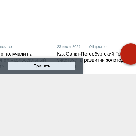
бщество
23 июля 2026 г. — Общество
о получили на
Как Санкт-Петербургский Горный
рном «колоссальный
участвует в развитии золотодобыч
и»
Принять
Бурятии
 2026 г. — Общество
20 июля 2026 г. — Общество
мир Литвиненко - о
Как проходят студенчес
лургах 21 века, как
практики на предприяти
 сообщества горных
разработчике систем
неров
промышленной
автоматизации
 2026 г. — Общество
16 июля 2026 г. — Экономика
ном университете
Производству бензина 
бурга выпустили
России мешают не толь
х инженеров нового
украинские беспилотни