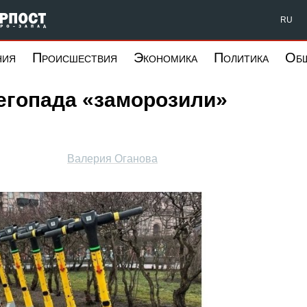
Форпост Северо-Запад
RU
ния
Происшествия
Экономика
Политика
Об
негопада «заморозили»
Валерия Оганова