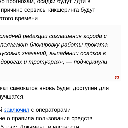
но прогнозам, осадки будут идти в
 причине сервисы кикшеринга будут
этого времени.
следней редакции соглашения города с
дполагают блокировку работы проката
усовых значений, выпадении осадков в
а дорогах и тротуарах», — подчеркнули
окат самокатов вновь будет доступен для
лучшатся.
ый
заключил
с операторами
е о правила пользования средств
 году. Документ, в частности