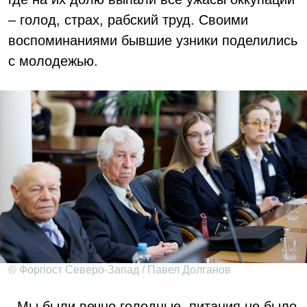
– голод, страх, рабский труд. Своими
воспоминаниями бывшие узники поделились
с молодежью.
© Форпост Северо-Запад / Павел Долганов
- Мы были вечно голодные, питания не было