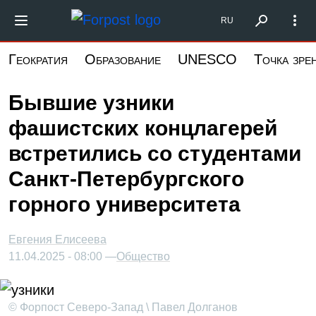
Перейти
Форпост Северо-Запад
RU
к
основному
Геократия
Образование
UNESCO
Точка зре
содержанию
Бывшие узники
фашистских концлагерей
встретились со студентами
Санкт-Петербургского
горного университета
Евгения Елисеева
11.04.2025 - 08:00 —
Общество
© Форпост Северо-Запад \ Павел Долганов