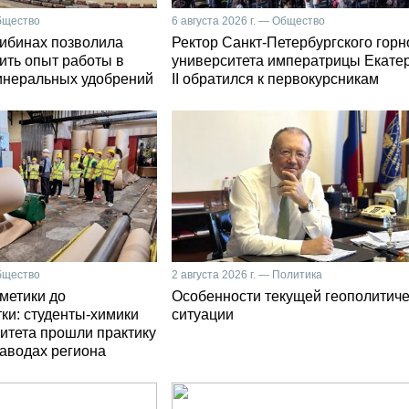
Общество
6 августа 2026 г. — Общество
Хибинах позволила
Ректор Санкт-Петербургского горн
ить опыт работы в
университета императрицы Екате
инеральных удобрений
II обратился к первокурсникам
Общество
2 августа 2026 г. — Политика
сметики до
Особенности текущей геополитич
ки: студенты-химики
ситуации
итета прошли практику
заводах региона