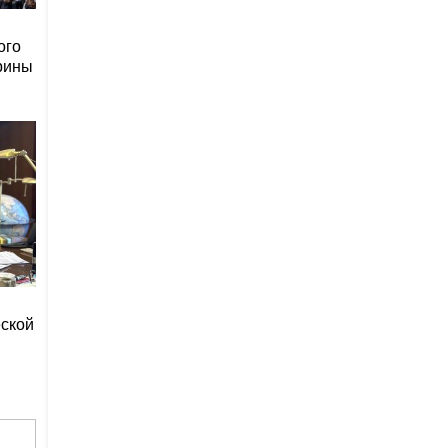
ого
рины
еской