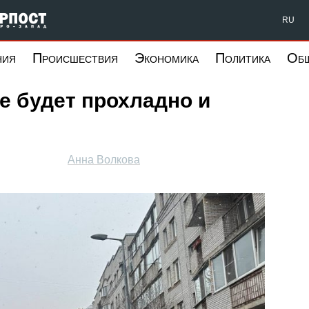
Форпост Северо-Запад
RU
ния
Происшествия
Экономика
Политика
Об
ге будет прохладно и
Анна Волкова