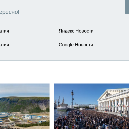
ересно!
атия
Яндекс Новости
атия
Google Новости