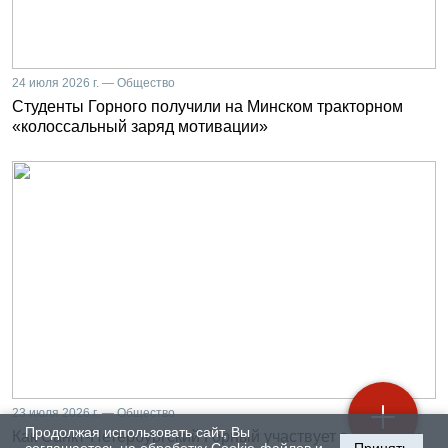
24 июля 2026 г. — Общество
Студенты Горного получили на Минском тракторном
«колоссальный заряд мотивации»
23 июля 2026 г. — Общество
Продолжая использовать сайт, Вы
Как Санкт-Петербургский Горный участвует в развитии