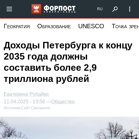
Перейти
Форпост Северо-Запад
RU
к
основному
Геократия
Образование
UNESCO
Точка зре
содержанию
Доходы Петербурга к концу
2035 года должны
составить более 2,9
триллиона рублей
Екатерина Рубайко
11.04.2025 - 13:56 —
Общество
Источник:
Сайт Смольного