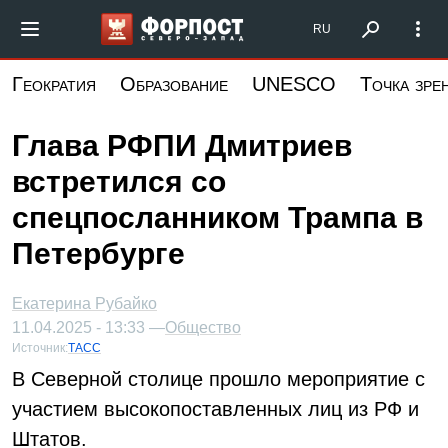
Перейти
Форпост Северо-Запад
RU
к
основному
Геократия
Образование
UNESCO
Точка зре
содержанию
Глава РФПИ Дмитриев
встретился со
спецпосланником Трампа в
Петербурге
Екатерина Рубайко
11.04.2025 - 13:33 —
Общество
Источник:
ТАСС
В Северной столице прошло мероприятие с
участием высокопоставленных лиц из РФ и
Штатов.